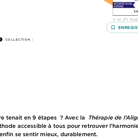
© et (P) Audi
bookmark_border
ENREGIS
nfo
COLLECTION :
tre tenait en 9 étapes ? Avec la
Thérapie de l’Ali
thode accessible à tous pour retrouver l’harmon
enfin se sentir mieux, durablement.