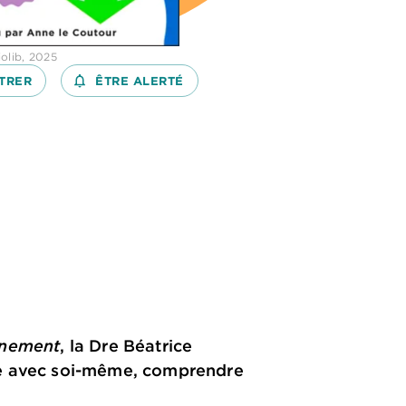
olib, 2025
TRER
notifications_none_outlined
ÊTRE ALERTÉ
gnement
, la Dre Béatrice
ie avec soi-même, comprendre