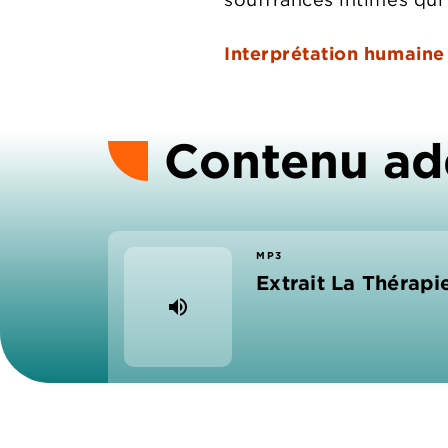
Interprétation humaine
Contenu ad
MP3
Extrait La Thérapi
volume_up