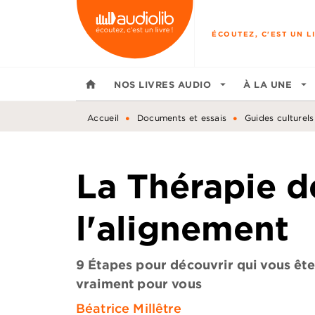
MENU
RECHERCHE
CONTENU
ÉCOUTEZ, C'EST UN LI
home
NOS LIVRES AUDIO
arrow_drop_down
À LA UNE
arrow_drop_down
•
•
Accueil
Documents et essais
Guides culturels
La Thérapie d
l'alignement
9 Étapes pour découvrir qui vous ête
vraiment pour vous
Béatrice Millêtre