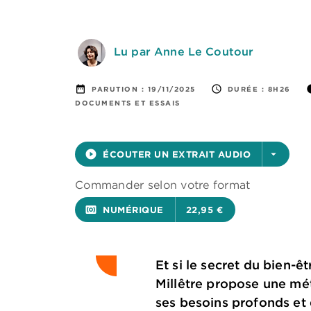
Lu par Anne Le Coutour
date_range
access_time
i
PARUTION :
19/11/2025
DURÉE :
8H26
DOCUMENTS ET ESSAIS
play_circle_filled
ÉCOUTER UN EXTRAIT AUDIO
arrow_drop_down
Commander selon votre format
surround_sound
NUMÉRIQUE
22,95 €
Et si le secret du bien-ê
Millêtre propose une mé
ses besoins profonds et 