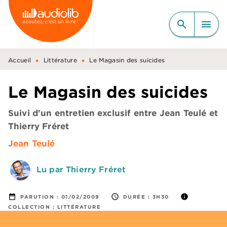
MENU
RECHERCHE
CONTENU
search
menu
PIED DE PAGE
•
•
Accueil
Littérature
Le Magasin des suicides
Le Magasin des suicides
Suivi d'un entretien exclusif entre Jean Teulé et
Thierry Fréret
Jean Teulé
Lu par Thierry Fréret
date_range
access_time
info
PARUTION :
01/02/2009
DURÉE :
3H30
COLLECTION :
LITTÉRATURE