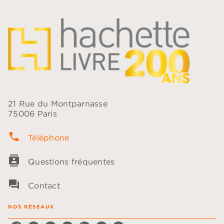
21 Rue du Montparnasse
75006 Paris
phone
Téléphone
contacts
Questions fréquentes
question_answer
Contact
NOS RÉSEAUX