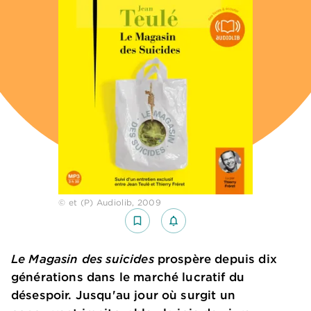
© et (P) Audiolib, 2009
bookmark_border
notifications_none_outlined
Le Magasin des suicides
prospère depuis dix
générations dans le marché lucratif du
désespoir. Jusqu'au jour où surgit un