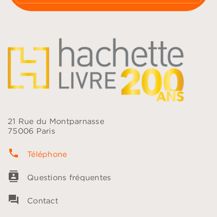
21 Rue du Montparnasse
75006 Paris
phone
Téléphone
contacts
Questions fréquentes
question_answer
Contact