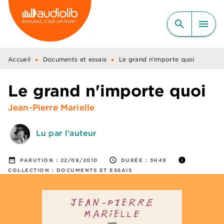
MENU
RECHERCHE
CONTENU
search
menu
PIED DE PAGE
•
•
Accueil
Documents et essais
Le grand n'importe quoi
Le grand n'importe quoi
Jean-Pierre Marielle
Lu par l'auteur
date_range
access_time
info
PARUTION :
22/09/2010
DURÉE :
3H49
COLLECTION :
DOCUMENTS ET ESSAIS