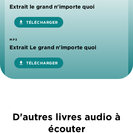
Extrait le grand n'importe quoi
download
TÉLÉCHARGER
MP3
Extrait Le grand n'importe quoi
download
TÉLÉCHARGER
D'autres livres audio à
écouter