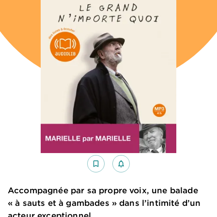
bookmark_border
notifications_none_outlined
Accompagnée par sa propre voix, une balade
« à sauts et à gambades » dans l’intimité d’un
acteur exceptionnel.