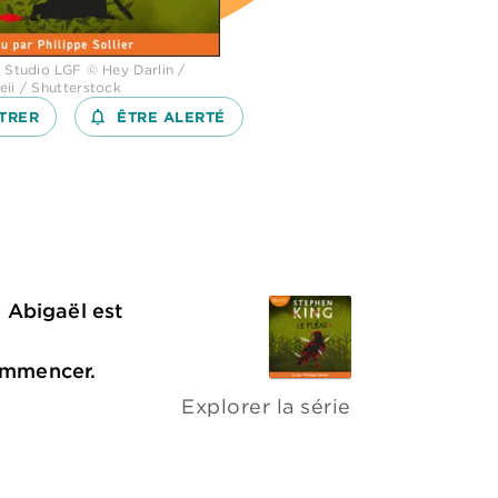
 Studio LGF © Hey Darlin /
eii / Shutterstock
TRER
notifications_none_outlined
ÊTRE ALERTÉ
 Abigaël est
commencer.
Explorer la série