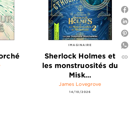
P
P
IMAGINAIRE
orché
Sherlock Holmes et
link
C
les monstruosités du
e
Misk…
James Lovegrove
14/10/2026