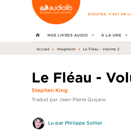
MENU
RECHERCHE
CONTENU
ÉCOUTEZ, C'EST UN LI
home
NOS LIVRES AUDIO
arrow_drop_down
À LA UNE
arrow_drop_down
•
•
Accueil
Imaginaire
Le Fléau - Volume 2
Le Fléau - Vo
Stephen King
Traduit par
Jean-Pierre Quijano
Lu par Philippe Sollier