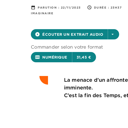
date_range
access_time
PARUTION :
22/11/2023
DURÉE :
23H37
IMAGINAIRE
play_circle_filled
ÉCOUTER UN EXTRAIT AUDIO
arrow_drop_down
Commander selon votre format
surround_sound
NUMÉRIQUE
31,45 €
La menace d’un affrontem
imminente.
C’est la fin des Temps, 