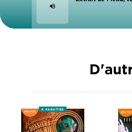
volume_up
D'autr
À PARAÎTRE