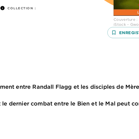
info
COLLECTION :
Couverture :
iStock - Gwo
bookmark_border
ENREGIS
ent entre Randall Flagg et les disciples de Mère
et le dernier combat entre le Bien et le Mal peut 