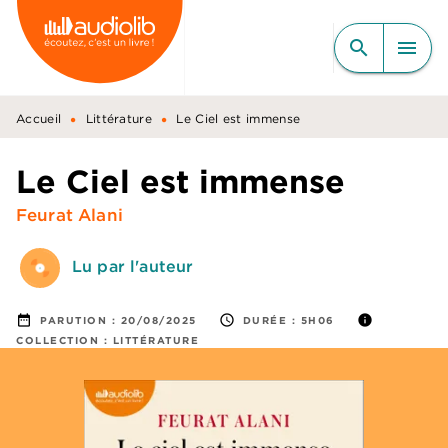
MENU
RECHERCHE
CONTENU
search
menu
PIED DE PAGE
•
•
Accueil
Littérature
Le Ciel est immense
Le Ciel est immense
Feurat Alani
Lu par l'auteur
date_range
access_time
info
PARUTION :
20/08/2025
DURÉE :
5H06
COLLECTION :
LITTÉRATURE