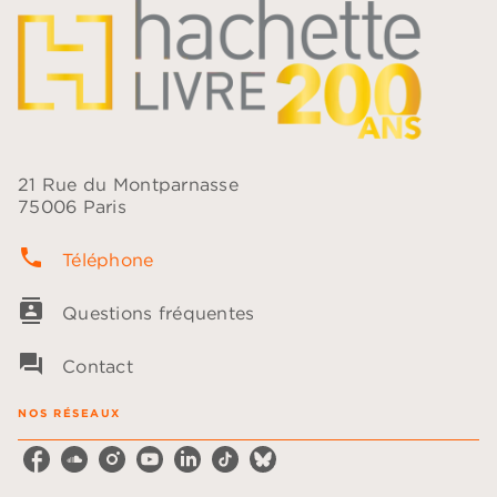
21 Rue du Montparnasse
75006 Paris
phone
Téléphone
contacts
Questions fréquentes
question_answer
Contact
NOS RÉSEAUX