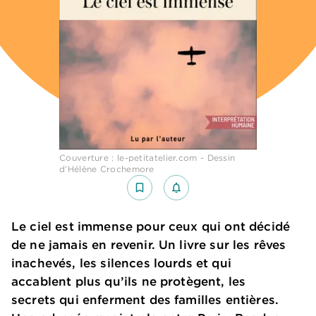
Couverture : le-petitatelier.com - Dessin
d’Hélène Crochemore
bookmark_border
notifications_none_outlined
Le ciel est immense pour ceux qui ont décidé
de ne jamais en revenir. Un livre sur les rêves
inachevés, les silences lourds et qui
accablent plus qu’ils ne protègent, les
secrets qui enferment des familles entières.