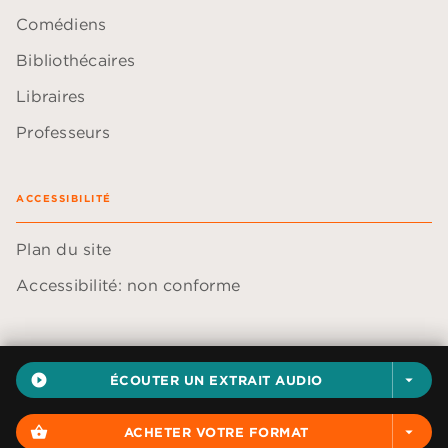
Comédiens
Bibliothécaires
Libraires
Professeurs
ACCESSIBILITÉ
Plan du site
Accessibilité: non conforme
play_circle_filled
ÉCOUTER UN EXTRAIT AUDIO
arrow_drop_down
Données personnelles
Paramétrer vos cookies
shopping_basket
ACHETER VOTRE FORMAT
arrow_drop_down
Mentions légales