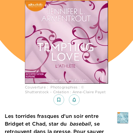
Couverture : Photographies : ©
Shutterstock - Création : Anne-Claire Payet
bookmark_border
notifications_none_outlined
Les torrides frasques d’un soir entre
Bridget et Chad, star du
baseball
, se
retrouvent dans la presse. Pour sauver