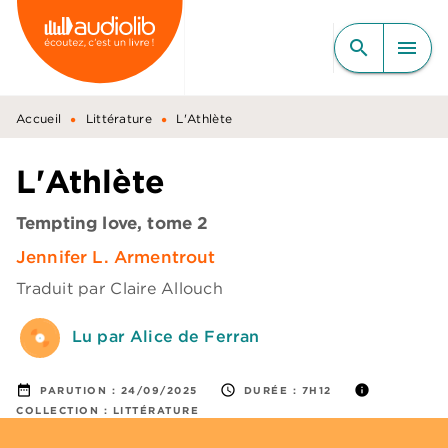
MENU
RECHERCHE
CONTENU
search
menu
PIED DE PAGE
•
•
Accueil
Littérature
L'Athlète
L'Athlète
Tempting love, tome 2
Jennifer L. Armentrout
Traduit par
Claire Allouch
Lu par Alice de Ferran
date_range
access_time
info
PARUTION :
24/09/2025
DURÉE :
7H12
COLLECTION :
LITTÉRATURE