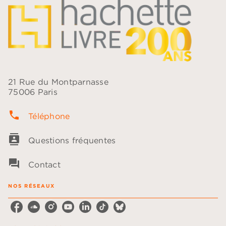
21 Rue du Montparnasse
75006 Paris
phone
Téléphone
contacts
Questions fréquentes
question_answer
Contact
NOS RÉSEAUX