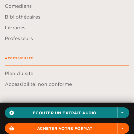
Comédiens
Bibliothécaires
Libraires
Professeurs
ACCESSIBILITÉ
Plan du site
Accessibilité: non conforme
play_circle_filled
ÉCOUTER UN EXTRAIT AUDIO
arrow_drop_down
Données personnelles
Paramétrer vos cookies
shopping_basket
ACHETER VOTRE FORMAT
arrow_drop_down
Mentions légales