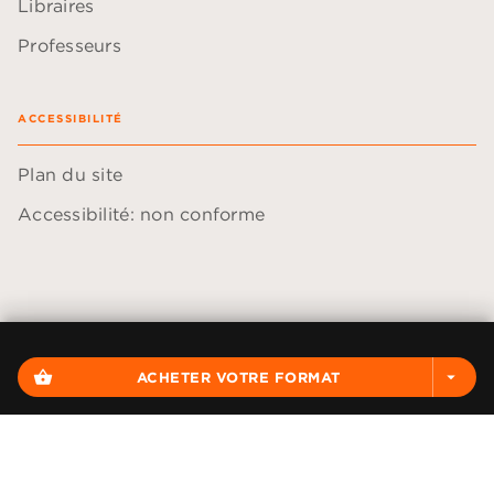
Libraires
Professeurs
ACCESSIBILITÉ
Plan du site
Accessibilité: non conforme
Données personnelles
Paramétrer vos cookies
shopping_basket
ACHETER VOTRE FORMAT
arrow_drop_down
Mentions légales
Conditions générales d'utilisation
Charte de référencement