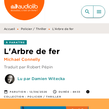
MENU
RECHERCHE
CONTENU
search
menu
PIED DE PAGE
•
•
Accueil
Policier / Thriller
L'Arbre de fer
À PARAÎTRE
L'Arbre de fer
Michael Connelly
Traduit par
Robert Pépin
Lu par Damien Witecka
date_range
access_time
info
PARUTION :
12/08/2026
DURÉE :
8H33
COLLECTION :
POLICIER / THRILLER