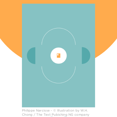
Philippe Narcisse - © Illustration by W.H.
Chong / The Text Pubishing NG company