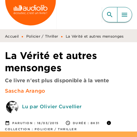
MENU
RECHERCHE
CONTENU
search
menu
PIED DE PAGE
•
•
Accueil
Policier / Thriller
La Vérité et autres mensonges
La Vérité et autres
mensonges
Ce livre n'est plus disponible à la vente
Sascha Arango
Lu par Olivier Cuvellier
date_range
access_time
info
PARUTION :
18/03/2015
DURÉE :
8H31
COLLECTION :
POLICIER / THRILLER