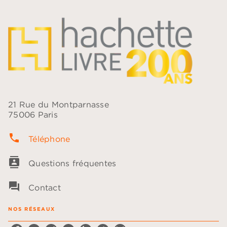
21 Rue du Montparnasse
75006 Paris
phone
Téléphone
contacts
Questions fréquentes
question_answer
Contact
NOS RÉSEAUX