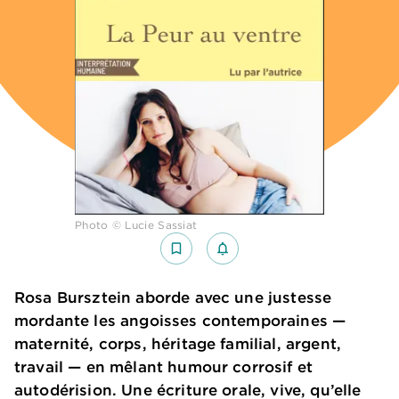
Photo © Lucie Sassiat
bookmark_border
notifications_none_outlined
Rosa Bursztein aborde avec une justesse
mordante les angoisses contemporaines —
maternité, corps, héritage familial, argent,
travail — en mêlant humour corrosif et
autodérision. Une écriture orale, vive, qu’elle