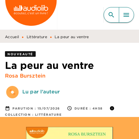
MENU
RECHERCHE
CONTENU
search
menu
PIED DE PAGE
•
•
Accueil
Littérature
La peur au ventre
NOUVEAUTÉ
La peur au ventre
Rosa Bursztein
Lu par l'auteur
date_range
access_time
info
PARUTION :
15/07/2026
DURÉE :
4H58
COLLECTION :
LITTÉRATURE