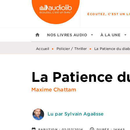
MENU
RECHERCHE
CONTENU
ÉCOUTEZ, C'EST UN LI
home
NOS LIVRES AUDIO
arrow_drop_down
À LA UNE
arrow_drop_down
•
•
Accueil
Policier / Thriller
La Patience du diab
La Patience d
Maxime Chattam
Lu par Sylvain Agaësse
date_range
access_time
PARUTION :
02/07/2014
DURÉE :
14H45