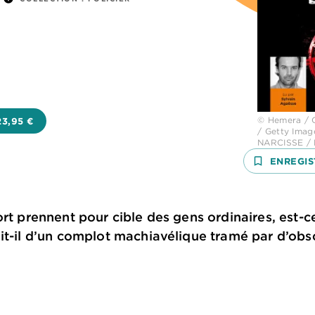
© Hemera / G
23,95 €
/ Getty Ima
NARCISSE / 
bookmark_border
ENREGIS
ort prennent pour cible des gens ordinaires, est-
it-il d’un complot machiavélique tramé par d’obs