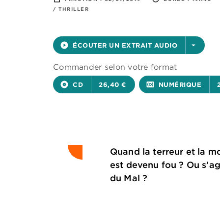
/ THRILLER
play_circle_filled
ÉCOUTER UN EXTRAIT AUDIO
arrow_drop_down
Commander selon votre format
album
CD
26,40 €
surround_sound
NUMÉRIQUE
Quand la terreur et la m
est devenu fou ? Ou s’ag
du Mal ?