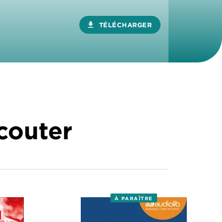
download
TÉLÉCHARGER
écouter
À PARAÎTRE