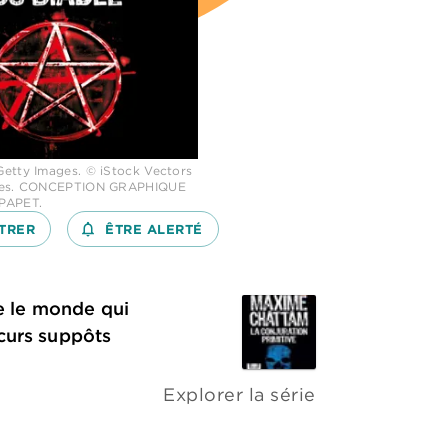
etty Images. © iStock Vectors
ges. CONCEPTION GRAPHIQUE
PAPET.
TRER
notifications_none_outlined
ÊTRE ALERTÉ
ce le monde qui
curs suppôts
Explorer la série