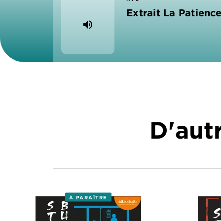
Extrait La Patienc
volume_up
D'autr
À PARAÎTRE