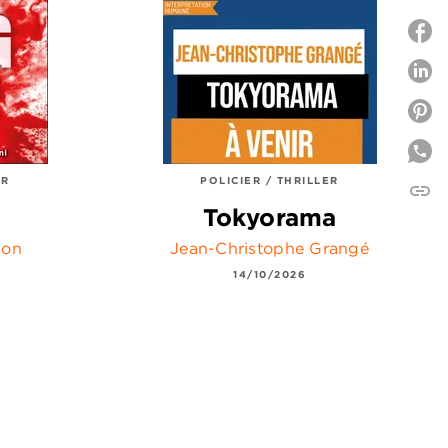
P
P
ER
POLICIER / THRILLER
link
C
Tokyorama
son
Jean-Christophe Grangé
14/10/2026