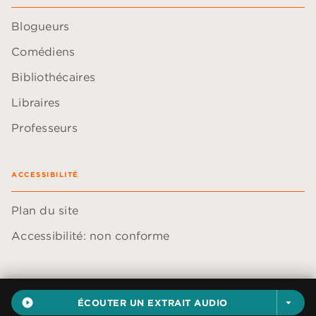
Blogueurs
Comédiens
Bibliothécaires
Libraires
Professeurs
ACCESSIBILITÉ
Plan du site
Accessibilité: non conforme
play_circle_filled
ÉCOUTER UN EXTRAIT AUDIO
arrow_drop_down
Données personnelles