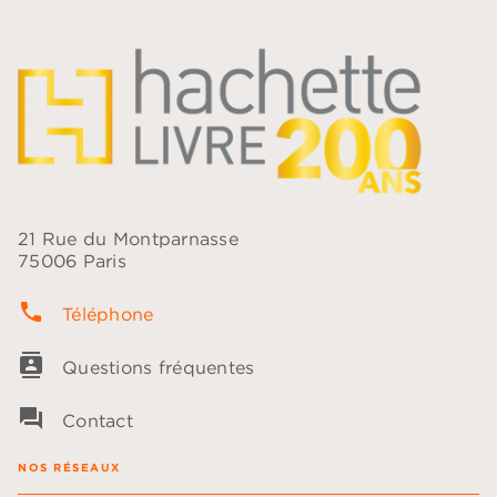
21 Rue du Montparnasse
75006 Paris
phone
Téléphone
contacts
Questions fréquentes
question_answer
Contact
NOS RÉSEAUX