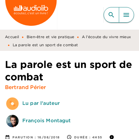
MENU
RECHERCHE
CONTENU
search
menu
PIED DE PAGE
•
•
Accueil
Bien-être et vie pratique
A l'écoute du vivre mieux
•
La parole est un sport de combat
La parole est un sport de
combat
Bertrand Périer
Lu par l'auteur
François Montagut
date_range
access_time
info
PARUTION :
16/08/2018
DURÉE :
4H55