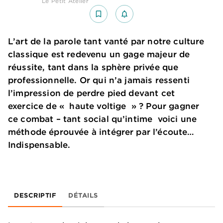
Le Petit Atelier
bookmark_border
notifications_none_outlined
L’art de la parole tant vanté par notre culture
classique est redevenu un gage majeur de
réussite, tant dans la sphère privée que
professionnelle. Or qui n’a jamais ressenti
l’impression de perdre pied devant cet
exercice de « haute voltige » ? Pour gagner
ce combat – tant social qu’intime voici une
méthode éprouvée à intégrer par l’écoute…
Indispensable.
DESCRIPTIF
DÉTAILS