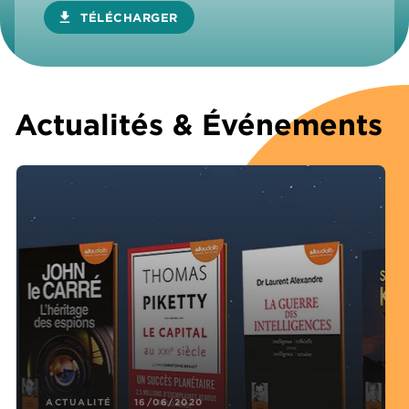
download
TÉLÉCHARGER
Actualités & Événements
ACTUALITÉ
16/06/2020