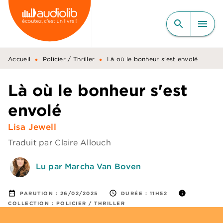
MENU
RECHERCHE
CONTENU
search
menu
PIED DE PAGE
•
•
Accueil
Policier / Thriller
Là où le bonheur s'est envolé
Là où le bonheur s'est
envolé
Lisa Jewell
Traduit par
Claire Allouch
Lu par Marcha Van Boven
date_range
access_time
info
PARUTION :
26/02/2025
DURÉE :
11H52
COLLECTION :
POLICIER / THRILLER