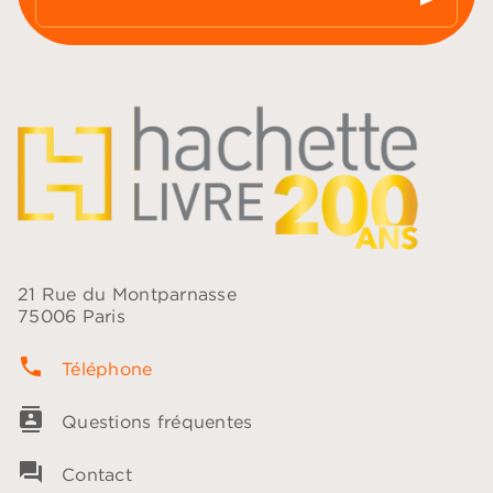
21 Rue du Montparnasse
75006 Paris
phone
Téléphone
contacts
Questions fréquentes
question_answer
Contact