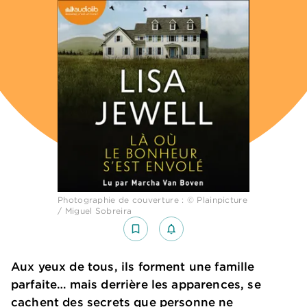
Photographie de couverture : © Plainpicture
/ Miguel Sobreira
bookmark_border
notifications_none_outlined
Aux yeux de tous, ils forment une famille
parfaite… mais derrière les apparences, se
cachent des secrets que personne ne