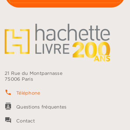
21 Rue du Montparnasse
75006 Paris
phone
Téléphone
contacts
Questions fréquentes
question_answer
Contact