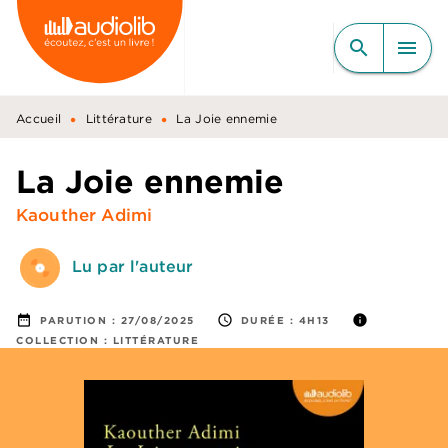
MENU
RECHERCHE
CONTENU
search
menu
PIED DE PAGE
•
•
Accueil
Littérature
La Joie ennemie
La Joie ennemie
Kaouther Adimi
Lu par l'auteur
date_range
access_time
info
PARUTION :
27/08/2025
DURÉE :
4H13
COLLECTION :
LITTÉRATURE