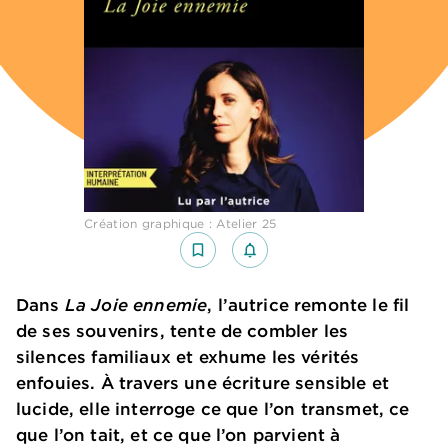
Création graphique : Atelier 25
bookmark_border
notifications_none_outlined
Dans
La Joie ennemie
, l’autrice remonte le fil
de ses souvenirs, tente de combler les
silences familiaux et exhume les vérités
enfouies. À travers une écriture sensible et
lucide, elle interroge ce que l’on transmet, ce
que l’on tait, et ce que l’on parvient à