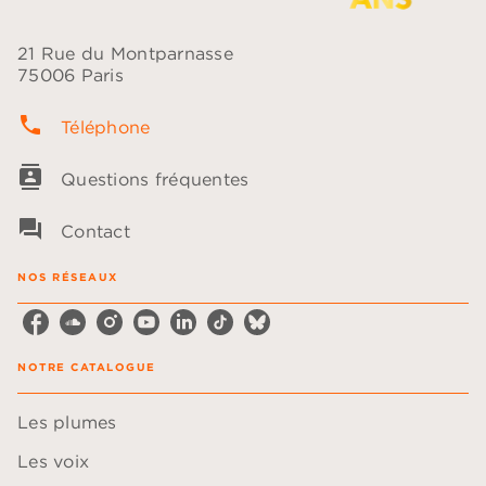
21 Rue du Montparnasse
75006 Paris
phone
Téléphone
contacts
Questions fréquentes
question_answer
Contact
NOS RÉSEAUX
NOTRE CATALOGUE
Les plumes
Les voix