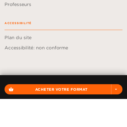
Professeurs
ACCESSIBILITÉ
Plan du site
Accessibilité: non conforme
Données personnelles
Paramétrer vos cookies
shopping_basket
ACHETER VOTRE FORMAT
arrow_drop_down
Mentions légales
Conditions générales d'utilisation
Charte de référencement