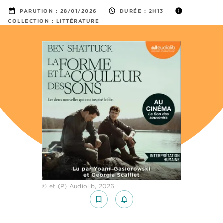
date_range
access_time
info
PARUTION :
28/01/2026
DURÉE :
2H13
COLLECTION :
LITTÉRATURE
© et (P) Audiolib, 2026
bookmark_border
notifications_none_outlined