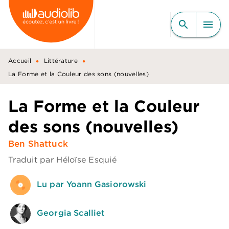
MENU
RECHERCHE
CONTENU
search
menu
PIED DE PAGE
•
•
Accueil
Littérature
La Forme et la Couleur des sons (nouvelles)
La Forme et la Couleur
des sons (nouvelles)
Ben Shattuck
Traduit par
Héloïse Esquié
Lu par Yoann Gasiorowski
Georgia Scalliet