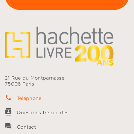
21 Rue du Montparnasse
75006 Paris
phone
Téléphone
contacts
Questions fréquentes
question_answer
Contact