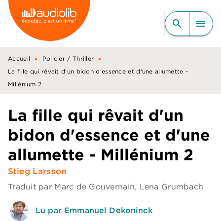
MENU
RECHERCHE
CONTENU
search
menu
PIED DE PAGE
•
•
Accueil
Policier / Thriller
La fille qui rêvait d'un bidon d'essence et d'une allumette -
Millénium 2
La fille qui rêvait d'un
bidon d'essence et d'une
allumette - Millénium 2
Stieg Larsson
Traduit par
Marc de Gouvernain
,
Lena Grumbach
Lu par Emmanuel Dekoninck