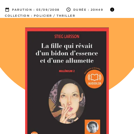
date_range
access_time
info
PARUTION :
03/09/2008
DURÉE :
20H49
COLLECTION :
POLICIER / THRILLER