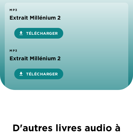
MP3
Extrait Millénium 2
download
TÉLÉCHARGER
MP3
Extrait Millénium 2
download
TÉLÉCHARGER
D'autres livres audio à