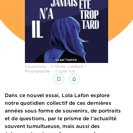
Couverture : © Olivier Lambert –
Photographie : © Lynn S.K.
bookmark_border
notifications_none_outlined
Dans ce nouvel essai, Lola Lafon explore
notre quotidien collectif de ces dernières
années sous forme de souvenirs, de portraits
et de questions, par le prisme de l’actualité
souvent tumultueuse, mais aussi des