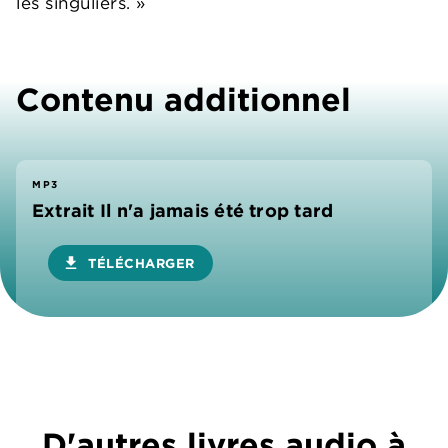
les singuliers. »
Contenu additionnel
MP3
Extrait Il n'a jamais été trop tard
download
TÉLÉCHARGER
D'autres livres audio à