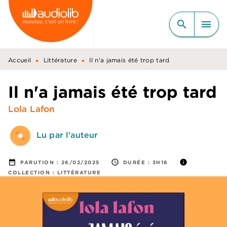
MENU
RECHERCHE
CONTENU
search
menu
PIED DE PAGE
•
•
Accueil
Littérature
Il n'a jamais été trop tard
Il n'a jamais été trop tard
Lola Lafon
Lu par l'auteur
date_range
access_time
info
PARUTION :
26/02/2025
DURÉE :
3H16
COLLECTION :
LITTÉRATURE