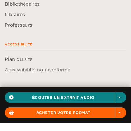
Bibliothécaires
Libraires
Professeurs
ACCESSIBILITÉ
Plan du site
Accessibilité: non conforme
play_circle_filled
ÉCOUTER UN EXTRAIT AUDIO
arrow_drop_down
Données personnelles
Paramétrer vos cookies
shopping_basket
ACHETER VOTRE FORMAT
arrow_drop_down
Mentions légales
Conditions générales d'utilisation