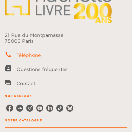
21 Rue du Montparnasse
75006 Paris
phone
Téléphone
contacts
Questions fréquentes
question_answer
Contact
NOS RÉSEAUX
NOTRE CATALOGUE