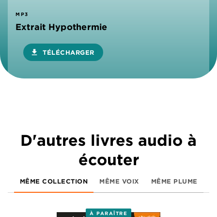
MP3
Extrait Hypothermie
download
TÉLÉCHARGER
D'autres livres audio à
écouter
MÊME COLLECTION
MÊME VOIX
MÊME PLUME
À PARAÎTRE