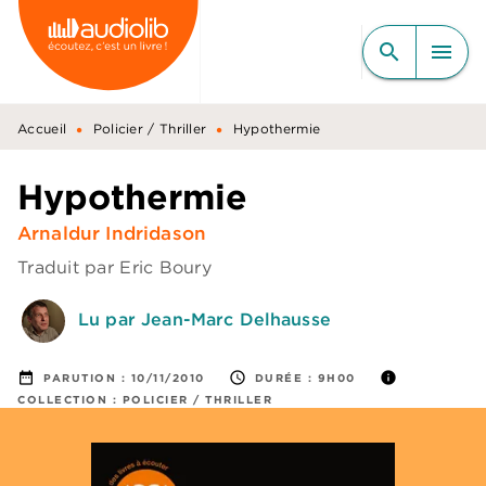
MENU
RECHERCHE
CONTENU
search
menu
PIED DE PAGE
•
•
Accueil
Policier / Thriller
Hypothermie
Hypothermie
Arnaldur Indridason
Traduit par
Eric Boury
Lu par Jean-Marc Delhausse
date_range
access_time
info
PARUTION :
10/11/2010
DURÉE :
9H00
COLLECTION :
POLICIER / THRILLER