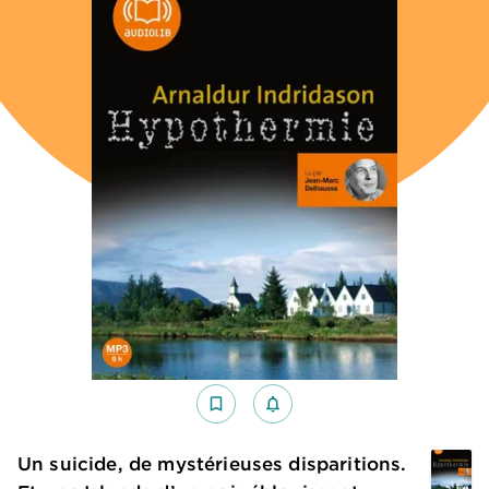
bookmark_border
notifications_none_outlined
Un suicide, de mystérieuses disparitions.