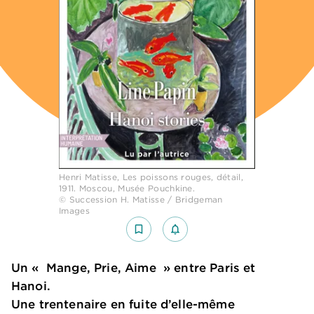
Henri Matisse, Les poissons rouges, détail,
1911. Moscou, Musée Pouchkine.
© Succession H. Matisse / Bridgeman
Images
bookmark_border
notifications_none_outlined
Un « Mange, Prie, Aime » entre Paris et
Hanoi.
Une trentenaire en fuite d’elle-même