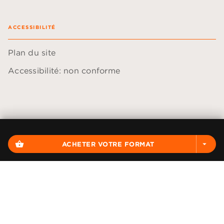
ACCESSIBILITÉ
Plan du site
Accessibilité: non conforme
Données personnelles
Paramétrer vos cookies
shopping_basket
ACHETER VOTRE FORMAT
arrow_drop_down
Mentions légales
Conditions générales d'utilisation
Charte de référencement