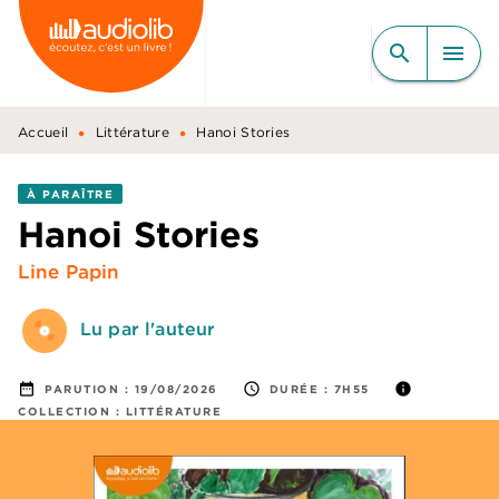
MENU
RECHERCHE
CONTENU
search
menu
PIED DE PAGE
•
•
Accueil
Littérature
Hanoi Stories
À PARAÎTRE
Hanoi Stories
Line Papin
Lu par l'auteur
date_range
access_time
info
PARUTION :
19/08/2026
DURÉE :
7H55
COLLECTION :
LITTÉRATURE