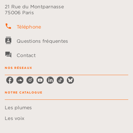
21 Rue du Montparnasse
75006 Paris
phone
Téléphone
contacts
Questions fréquentes
question_answer
Contact
NOS RÉSEAUX
NOTRE CATALOGUE
Les plumes
Les voix