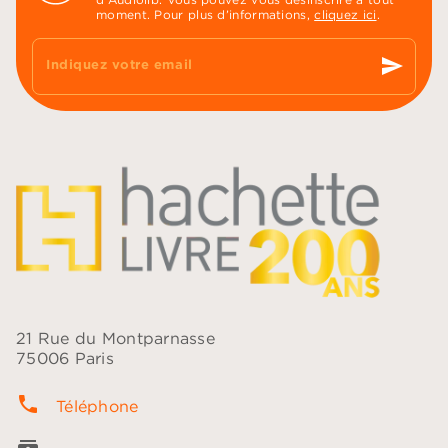
moment. Pour plus d’informations,
cliquez ici
.
send
Indiquez votre email
21 Rue du Montparnasse
75006 Paris
phone
Téléphone