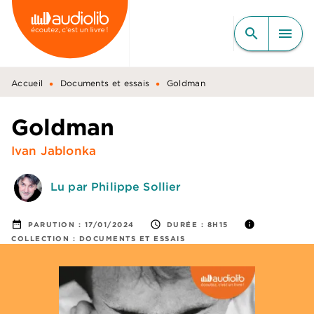
MENU
RECHERCHE
CONTENU
search
menu
PIED DE PAGE
•
•
Accueil
Documents et essais
Goldman
Goldman
Ivan Jablonka
Lu par Philippe Sollier
date_range
access_time
info
PARUTION :
17/01/2024
DURÉE :
8H15
COLLECTION :
DOCUMENTS ET ESSAIS