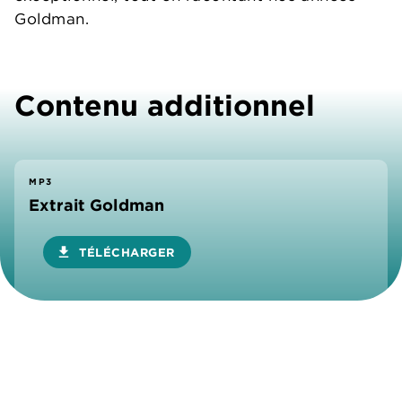
Goldman.
Contenu additionnel
MP3
Extrait Goldman
download
TÉLÉCHARGER