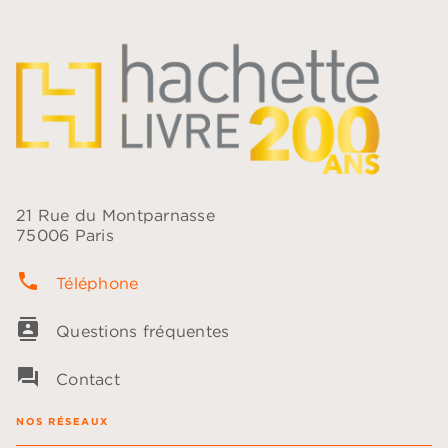
21 Rue du Montparnasse
75006 Paris
phone
Téléphone
contacts
Questions fréquentes
question_answer
Contact
NOS RÉSEAUX