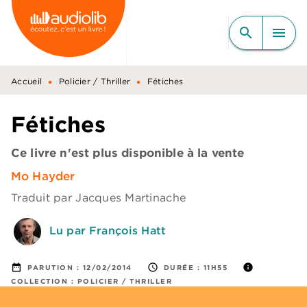
MENU
RECHERCHE
CONTENU
search
menu
PIED DE PAGE
•
•
Accueil
Policier / Thriller
Fétiches
Fétiches
Ce livre n'est plus disponible à la vente
Mo Hayder
Traduit par
Jacques Martinache
Lu par François Hatt
date_range
access_time
info
PARUTION :
12/02/2014
DURÉE :
11H55
COLLECTION :
POLICIER / THRILLER