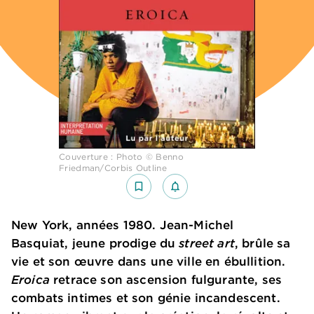
Couverture : Photo © Benno
Friedman/Corbis Outline
bookmark_border
notifications_none_outlined
New York, années 1980. Jean-Michel
Basquiat, jeune prodige du
street art
, brûle sa
vie et son œuvre dans une ville en ébullition.
Eroica
retrace son ascension fulgurante, ses
combats intimes et son génie incandescent.