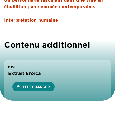
ébullition ; une épopée contemporaine.
Interprétation humaine
Contenu additionnel
MP3
Extrait Eroica
download
TÉLÉCHARGER