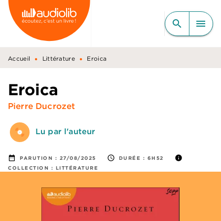
MENU
RECHERCHE
CONTENU
search
menu
PIED DE PAGE
•
•
Accueil
Littérature
Eroica
Eroica
Pierre Ducrozet
Lu par l'auteur
date_range
access_time
info
PARUTION :
27/08/2025
DURÉE :
6H52
COLLECTION :
LITTÉRATURE