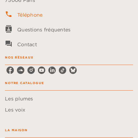
75006 Paris
phone
Téléphone
contacts
Questions fréquentes
question_answer
Contact
NOS RÉSEAUX
NOTRE CATALOGUE
Les plumes
Les voix
LA MAISON