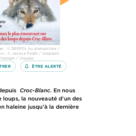
 : © DEEPOL by plainpicture /
rs ; © Jessica Fadel / Unsplash
indolph / Unsplas
TRER
notifications_none_outlined
ÊTRE ALERTÉ
 depuis
Croc-Blanc
. En nous
e loups, la nouveauté d’un des
en haleine jusqu’à la dernière