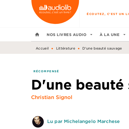
MENU
RECHERCHE
CONTENU
ÉCOUTEZ, C'EST UN LI
home
NOS LIVRES AUDIO
arrow_drop_down
À LA UNE
arrow_drop_down
•
•
Accueil
Littérature
D'une beauté sauvage
RÉCOMPENSÉ
D'une beauté
Christian Signol
Lu par Michelangelo Marchese