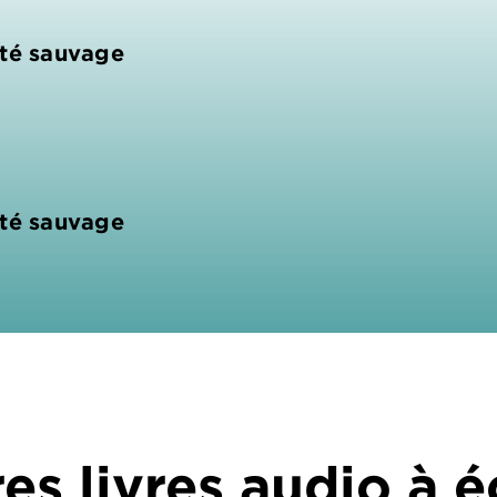
uté sauvage
uté sauvage
es livres audio à 