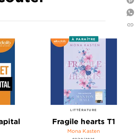
P
link
C
À PARAÎTRE
LITTÉRATURE
apital
Fragile hearts T1
Mona Kasten
07/10/2026