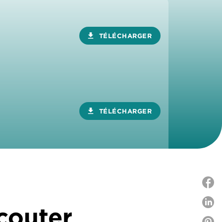
download
TÉLÉCHARGER
download
TÉLÉCHARGER
P
écouter