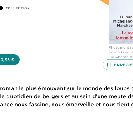
nfo
COLLECTION :
Photomontage
Edwin Giesbe
; © Andrea W
20,95 €
bookmark_border
ENREGIS
le roman le plus émouvant sur le monde des loups
 le quotidien de bergers et au sein d’une meute d
rance nous fascine, nous émerveille et nous tient 