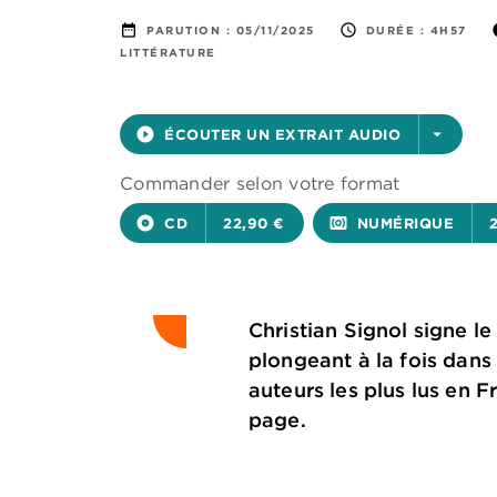
date_range
access_time
i
PARUTION :
05/11/2025
DURÉE :
4H57
LITTÉRATURE
play_circle_filled
ÉCOUTER UN EXTRAIT AUDIO
arrow_drop_down
Commander selon votre format
album
CD
22,90 €
surround_sound
NUMÉRIQUE
Christian Signol signe 
plongeant à la fois dans
auteurs les plus lus en F
page.