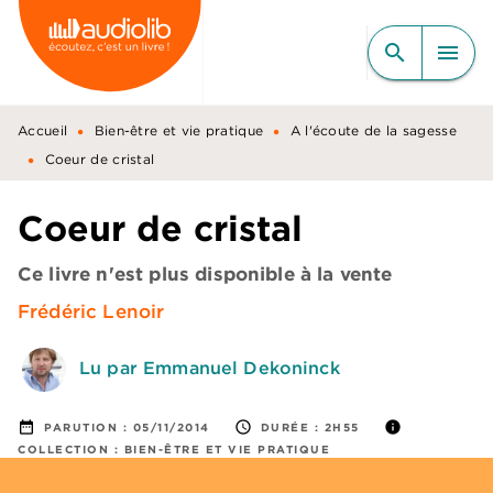
MENU
RECHERCHE
CONTENU
search
menu
PIED DE PAGE
•
•
Accueil
Bien-être et vie pratique
A l'écoute de la sagesse
•
Coeur de cristal
Coeur de cristal
Ce livre n'est plus disponible à la vente
Frédéric Lenoir
Lu par Emmanuel Dekoninck
date_range
access_time
info
PARUTION :
05/11/2014
DURÉE :
2H55
COLLECTION :
BIEN-ÊTRE ET VIE PRATIQUE