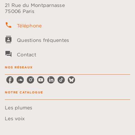
21 Rue du Montparnasse
75006 Paris
phone
Téléphone
contacts
Questions fréquentes
question_answer
Contact
NOS RÉSEAUX
NOTRE CATALOGUE
Les plumes
Les voix