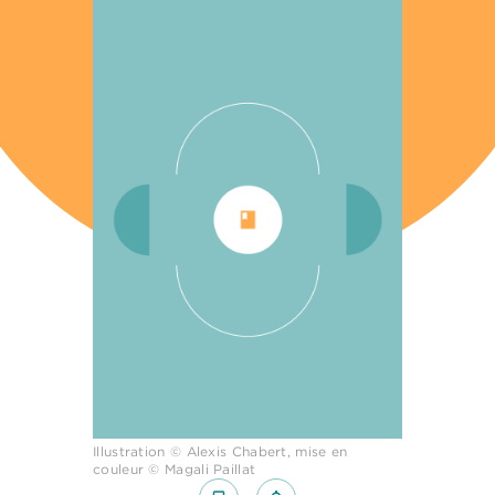
Illustration © Alexis Chabert, mise en
couleur © Magali Paillat