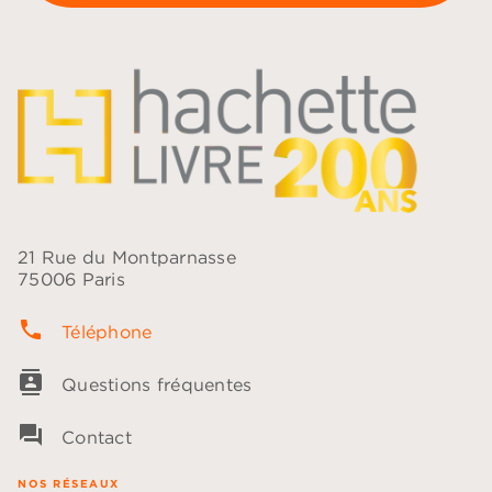
21 Rue du Montparnasse
75006 Paris
phone
Téléphone
contacts
Questions fréquentes
question_answer
Contact
NOS RÉSEAUX