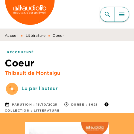
MENU
RECHERCHE
CONTENU
search
menu
PIED DE PAGE
•
•
Accueil
Littérature
Coeur
RÉCOMPENSÉ
Coeur
Thibault de Montaigu
Lu par l'auteur
date_range
access_time
info
PARUTION :
15/10/2025
DURÉE :
8H21
COLLECTION :
LITTÉRATURE