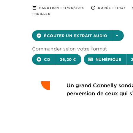
date_range
access_time
PARUTION :
11/06/2014
DURÉE :
11H37
THRILLER
play_circle_filled
ÉCOUTER UN EXTRAIT AUDIO
arrow_drop_down
Commander selon votre format
album
CD
26,20 €
surround_sound
NUMÉRIQUE
Un grand Connelly sonda
perversion de ceux qui s’e