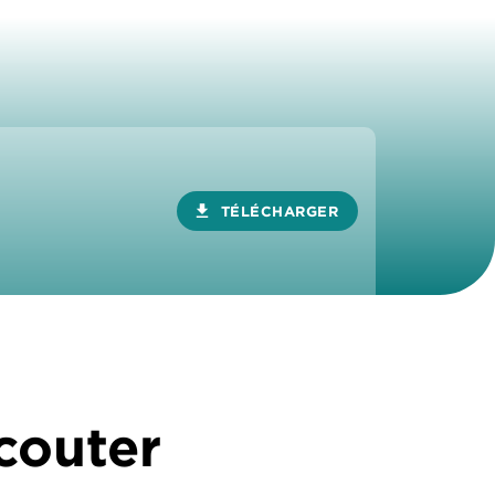
download
TÉLÉCHARGER
écouter