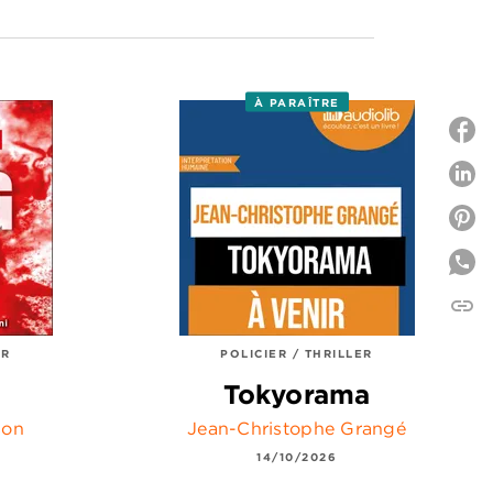
À PARAÎTRE
P
P
link
C
ER
POLICIER / THRILLER
Tokyorama
son
Jean-Christophe Grangé
14/10/2026