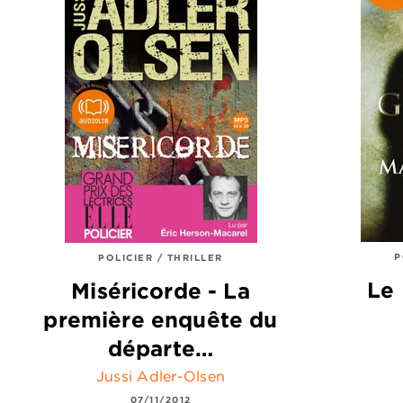
P
POLICIER / THRILLER
Le 
Miséricorde - La
première enquête du
départe…
Jussi Adler-Olsen
07/11/2012