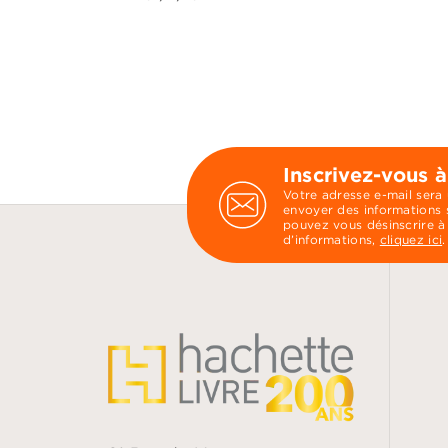
Inscrivez-vous à
Votre adresse e-mail sera
envoyer des informations s
pouvez vous désinscrire à
d’informations,
cliquez ici
.