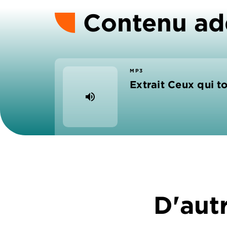
Contenu ad
MP3
Extrait Ceux qui 
volume_up
D'autr