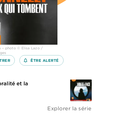
 – photo © Elisa Lazo /
ages
TRER
notifications_none_outlined
ÊTRE ALERTÉ
alité et la
Explorer la série