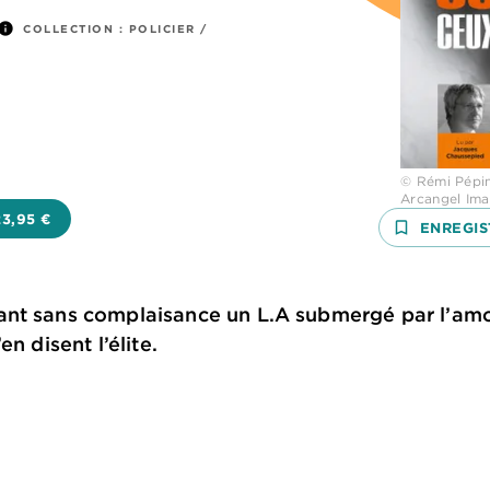
info
COLLECTION :
POLICIER /
© Rémi Pépin
Arcangel Im
23,95 €
bookmark_border
ENREGIS
nt sans complaisance un L.A submergé par l’amor
n disent l’élite.