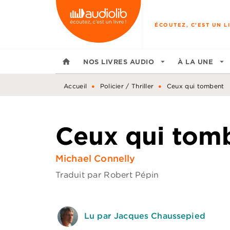
MENU
RECHERCHE
CONTENU
ÉCOUTEZ, C'EST UN LI
home
NOS LIVRES AUDIO
arrow_drop_down
À LA UNE
arrow_drop_down
•
•
Accueil
Policier / Thriller
Ceux qui tombent
Ceux qui tom
Michael Connelly
Traduit par
Robert Pépin
Lu par Jacques Chaussepied