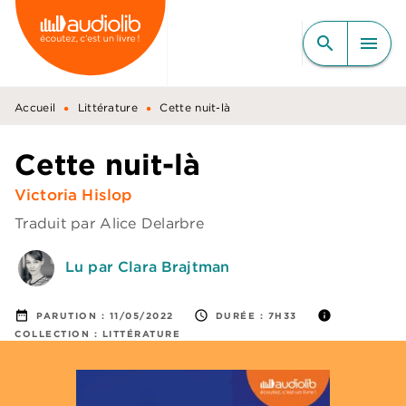
MENU
RECHERCHE
CONTENU
search
menu
PIED DE PAGE
•
•
Accueil
Littérature
Cette nuit-là
Cette nuit-là
Victoria Hislop
Traduit par
Alice Delarbre
Lu par Clara Brajtman
date_range
access_time
info
PARUTION :
11/05/2022
DURÉE :
7H33
COLLECTION :
LITTÉRATURE