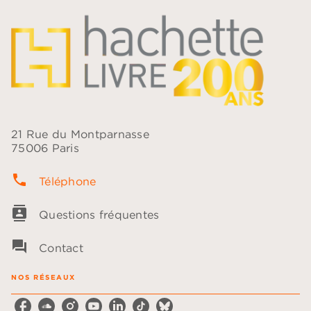
21 Rue du Montparnasse
75006 Paris
phone
Téléphone
contacts
Questions fréquentes
question_answer
Contact
NOS RÉSEAUX