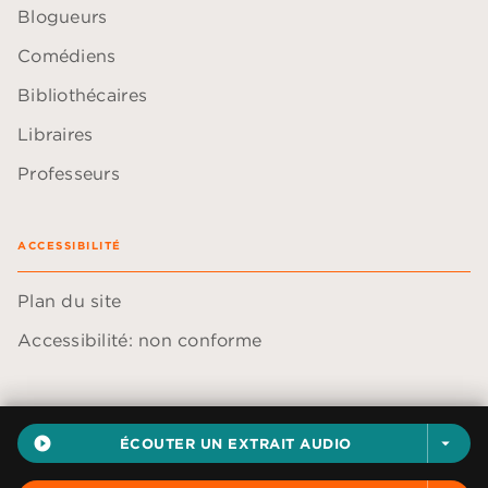
Blogueurs
Comédiens
Bibliothécaires
Libraires
Professeurs
ACCESSIBILITÉ
Plan du site
Accessibilité: non conforme
play_circle_filled
ÉCOUTER UN EXTRAIT AUDIO
arrow_drop_down
Données personnelles
Paramétrer vos cookies