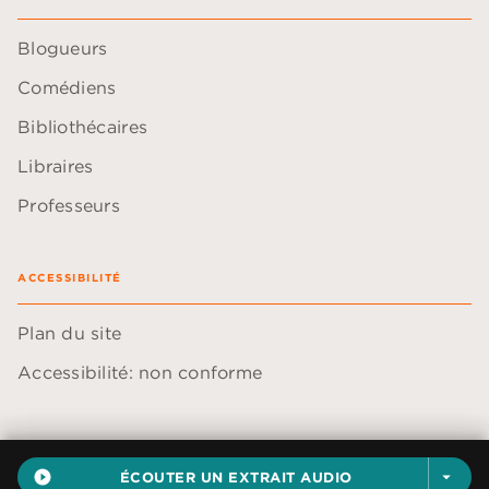
Blogueurs
Comédiens
Bibliothécaires
Libraires
Professeurs
ACCESSIBILITÉ
Plan du site
Accessibilité: non conforme
play_circle_filled
ÉCOUTER UN EXTRAIT AUDIO
arrow_drop_down
Données personnelles