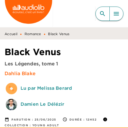
MENU
RECHERCHE
CONTENU
search
menu
PIED DE PAGE
•
•
Accueil
Romance
Black Venus
Black Venus
Les Légendes, tome 1
Dahlia Blake
Lu par Melissa Berard
Damien Le Délézir
date_range
access_time
info
PARUTION :
25/06/2025
DURÉE :
12H52
COLLECTION :
YOUNG ADULT