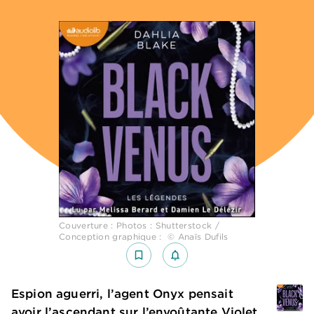
Couverture : Photos : Shutterstock /
Conception graphique : © Anaïs Dufils
bookmark_border
notifications_none_outlined
Espion aguerri, l’agent Onyx pensait
avoir l’ascendant sur l’envoûtante Violet