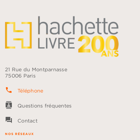
21 Rue du Montparnasse
75006 Paris
phone
Téléphone
contacts
Questions fréquentes
question_answer
Contact
NOS RÉSEAUX