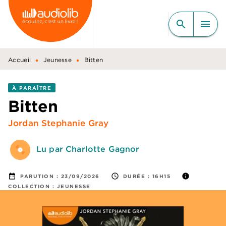
MENU
RECHERCHE
CONTENU
search
menu
PIED DE PAGE
•
•
Accueil
Jeunesse
Bitten
À PARAÎTRE
Bitten
Jordan Stephanie Gray
Lu par Charlotte Gagnor
date_range
access_time
info
PARUTION :
23/09/2026
DURÉE :
16H15
COLLECTION :
JEUNESSE