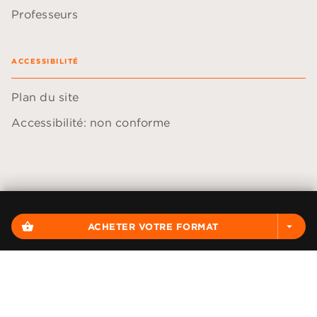
Professeurs
ACCESSIBILITÉ
Plan du site
Accessibilité: non conforme
Données personnelles
Paramétrer vos cookies
shopping_basket
ACHETER VOTRE FORMAT
arrow_drop_down
Mentions légales
Conditions générales d'utilisation
Charte de référencement