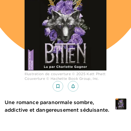
Illustration de couverture © 2025 Katt Phatt
Couverture © Hachette Book Group, Inc.
bookmark_border
notifications_none_outlined
Une romance paranormale sombre,
addictive et dangereusement séduisante.