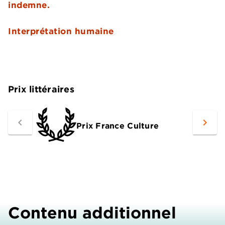
indemne.
Interprétation humaine
Prix littéraires
navigate_before
navigate_next
Prix France Culture
Contenu additionnel