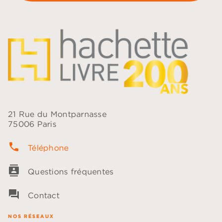
21 Rue du Montparnasse
75006 Paris
phone
Téléphone
contacts
Questions fréquentes
question_answer
Contact
NOS RÉSEAUX