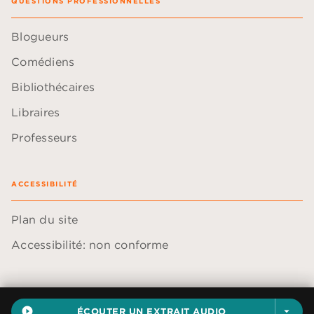
QUESTIONS PROFESSIONNELLES
Blogueurs
Comédiens
Bibliothécaires
Libraires
Professeurs
ACCESSIBILITÉ
Plan du site
Accessibilité: non conforme
play_circle_filled
ÉCOUTER UN EXTRAIT AUDIO
arrow_drop_down