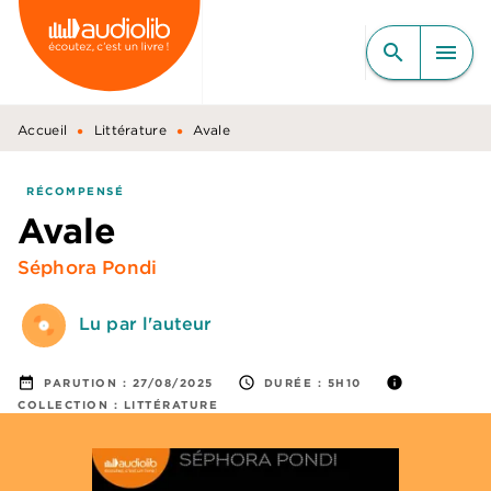
MENU
RECHERCHE
CONTENU
search
menu
PIED DE PAGE
•
•
Accueil
Littérature
Avale
RÉCOMPENSÉ
Avale
Séphora Pondi
Lu par l'auteur
date_range
access_time
info
PARUTION :
27/08/2025
DURÉE :
5H10
COLLECTION :
LITTÉRATURE