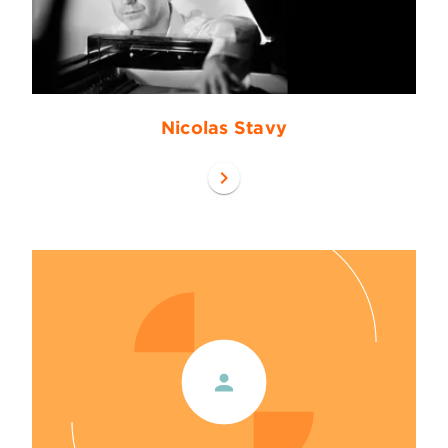
Nicolas Stavy
chevron_right