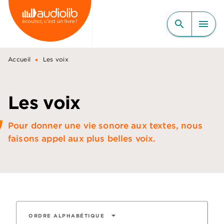
MENU
RECHERCHE
CONTENU
search
menu
PIED DE PAGE
•
Accueil
Les voix
Les voix
Pour donner une vie sonore aux textes, nous
faisons appel aux plus belles voix.
arrow_drop_down
ORDRE ALPHABÉTIQUE