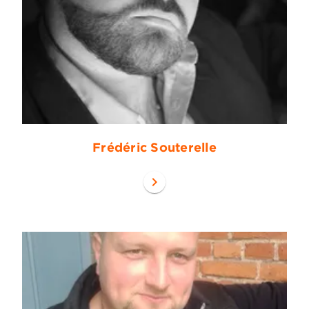
Frédéric Souterelle
chevron_right