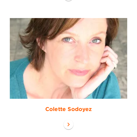
Colette Sodoyez
chevron_right