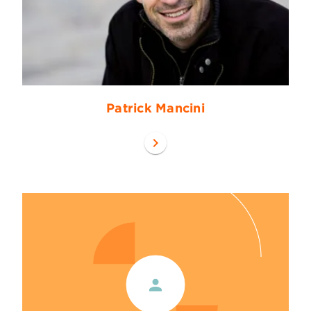
Patrick Mancini
chevron_right