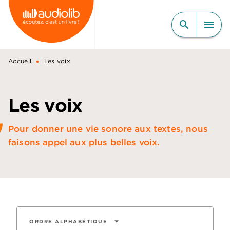
MENU
RECHERCHE
CONTENU
search
menu
PIED DE PAGE
•
Accueil
Les voix
Les voix
Pour donner une vie sonore aux textes, nous
faisons appel aux plus belles voix.
arrow_drop_down
ORDRE ALPHABÉTIQUE