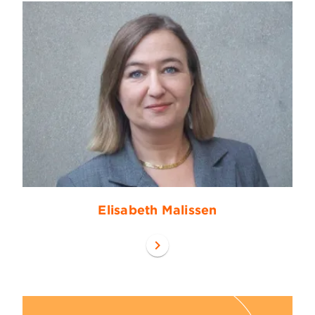
Elisabeth Malissen
chevron_right