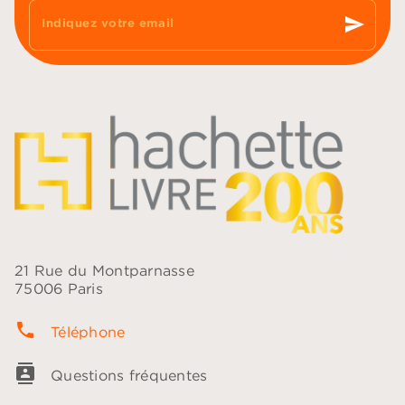
send
Indiquez votre email
21 Rue du Montparnasse
75006 Paris
phone
Téléphone
contacts
Questions fréquentes