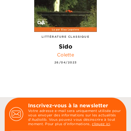
LITTÉRATURE CLASSIQUE
Sido
Colette
26/04/2023
Inscrivez-vous à la newsletter
Votre adresse e-mail sera uniquement utilisée pour
vous envoyer des informations sur les actualités
d'Audiolib. Vous pouvez vous désinscrire à tout
moment. Pour plus d’informations,
cliquez ici
.