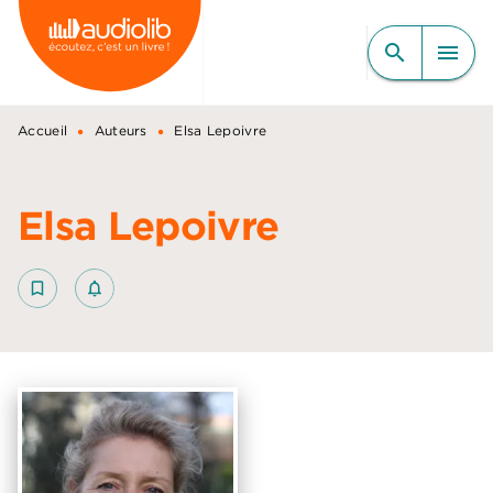
MENU
RECHERCHE
CONTENU
search
menu
PIED DE PAGE
•
•
Accueil
Auteurs
Elsa Lepoivre
Elsa Lepoivre
bookmark_border
notifications_none_outlined