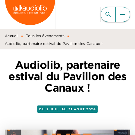
MENU
RECHERCHE
CONTENU
search
menu
PIED DE PAGE
•
•
Accueil
Tous les événements
Audiolib, partenaire estival du Pavillon des Canaux !
Audiolib, partenaire
estival du Pavillon des
Canaux !
DU 2 JUIL. AU 31 AOÛT 2024