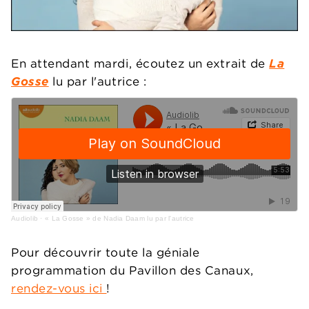
En attendant mardi, écoutez un extrait de
La
Gosse
lu par l'autrice :
Audiolib
·
« La Gosse » de Nadia Daam lu par l'autrice
Pour découvrir toute la géniale
programmation du Pavillon des Canaux,
rendez-vous ici
!