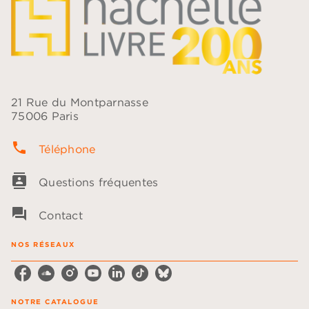
21 Rue du Montparnasse
75006 Paris
phone
Téléphone
contacts
Questions fréquentes
question_answer
Contact
NOS RÉSEAUX
NOTRE CATALOGUE