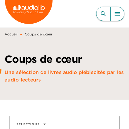
MENU
RECHERCHE
CONTENU
search
menu
PIED DE PAGE
•
Accueil
Coups de cœur
Coups de cœur
Une sélection de livres audio plébiscités par les
audio-lecteurs
arrow_drop_down
SÉLECTIONS