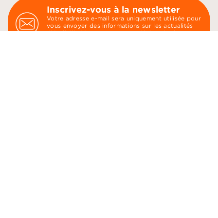
Inscrivez-vous à la newsletter
Votre adresse e-mail sera uniquement utilisée pour
vous envoyer des informations sur les actualités
d'Audiolib. Vous pouvez vous désinscrire à tout
moment. Pour plus d’informations,
cliquez ici
.
send
Indiquez votre email
21 Rue du Montparnasse
75006 Paris