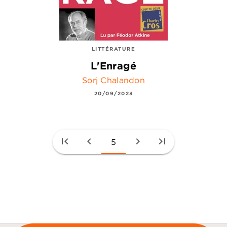
LITTÉRATURE
L'Enragé
Sorj Chalandon
20/09/2023
first_page
chevron_left
chevron_right
last_page
5