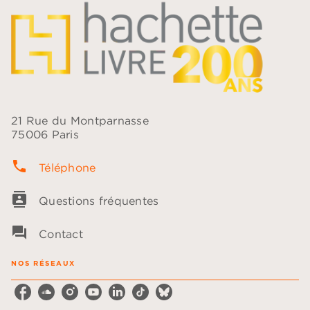
21 Rue du Montparnasse
75006 Paris
phone
Téléphone
contacts
Questions fréquentes
question_answer
Contact
NOS RÉSEAUX