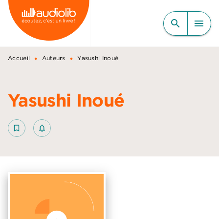
MENU
RECHERCHE
CONTENU
search
menu
PIED DE PAGE
•
•
Accueil
Auteurs
Yasushi Inoué
Yasushi Inoué
bookmark_border
notifications_none_outlined