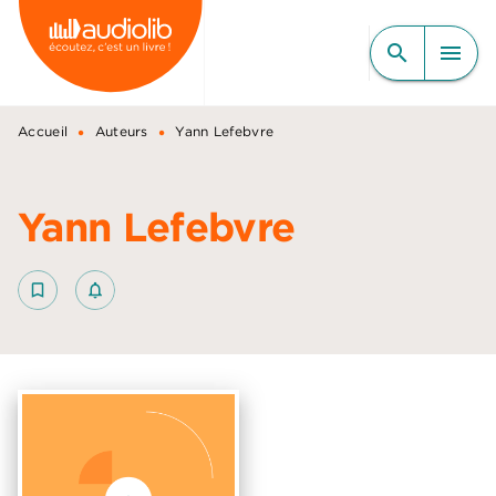
MENU
RECHERCHE
CONTENU
search
menu
PIED DE PAGE
•
•
Accueil
Auteurs
Yann Lefebvre
Yann Lefebvre
bookmark_border
notifications_none_outlined