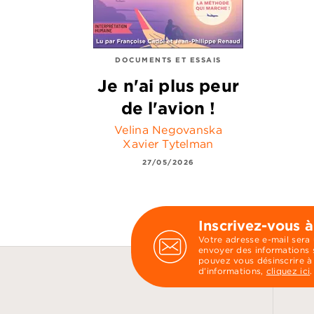
DOCUMENTS ET ESSAIS
Je n'ai plus peur
de l'avion !
Velina Negovanska
Xavier Tytelman
27/05/2026
Inscrivez-vous à
Votre adresse e-mail sera
envoyer des informations s
pouvez vous désinscrire à
d’informations,
cliquez ici
.