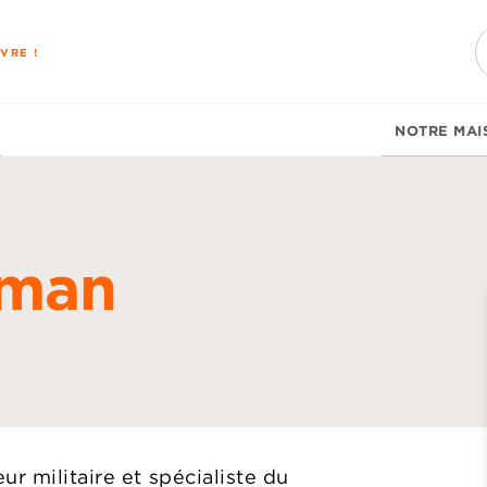
PIED DE PAGE
VRE !
NOTRE MAI
lman
d
r militaire et spécialiste du