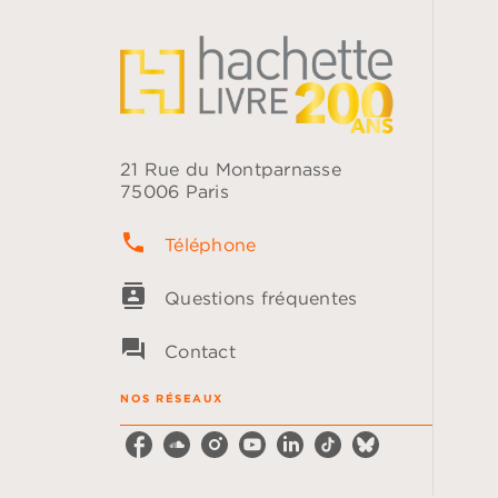
21 Rue du Montparnasse
75006 Paris
phone
Téléphone
contacts
Questions fréquentes
question_answer
Contact
NOS RÉSEAUX