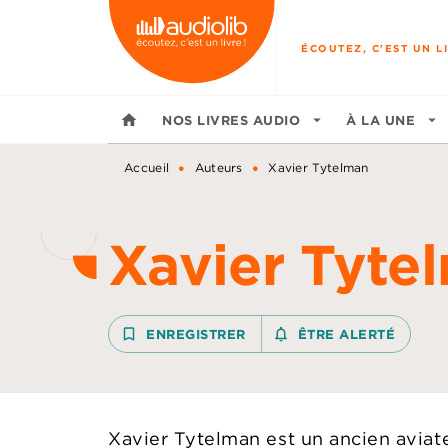
MENU
RECHERCHE
CONTENU
ÉCOUTEZ, C'EST UN LI
home
NOS LIVRES AUDIO
arrow_drop_down
À LA UNE
arrow_drop_down
•
•
Accueil
Auteurs
Xavier Tytelman
Xavier Tyte
bookmark_border
ENREGISTRER
notifications_none_outline
ÊTRE ALERTÉ
Xavier Tytelman est un ancien aviateu