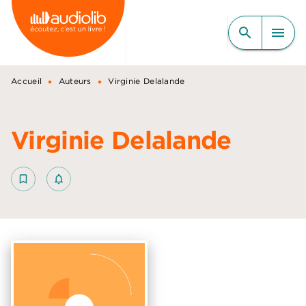
MENU
RECHERCHE
CONTENU
search
menu
PIED DE PAGE
•
•
Accueil
Auteurs
Virginie Delalande
Virginie Delalande
bookmark_border
notifications_none_outlined