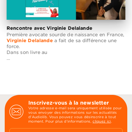
Rencontre avec Virginie Delalande
Première avocate sourde de naissance en France,
Virginie Delalande
a fait de sa différence une
force.
Dans son livre au
…
Inscrivez-vous à la newsletter
Votre adresse e-mail sera uniquement utilisée pour
vous envoyer des informations sur les actualités
d'Audiolib. Vous pouvez vous désinscrire à tout
moment. Pour plus d’informations,
cliquez ici
.