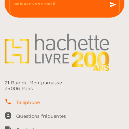
send
Indiquez votre email
21 Rue du Montparnasse
75006 Paris
phone
Téléphone
contacts
Questions fréquentes