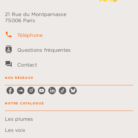
21 Rue du Montparnasse
75006 Paris
phone
Téléphone
contacts
Questions fréquentes
question_answer
Contact
NOS RÉSEAUX
NOTRE CATALOGUE
Les plumes
Les voix