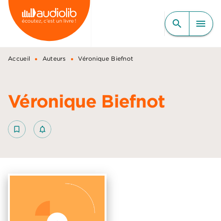
MENU
RECHERCHE
CONTENU
search
menu
PIED DE PAGE
•
•
Accueil
Auteurs
Véronique Biefnot
Véronique Biefnot
bookmark_border
notifications_none_outlined