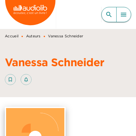
MENU
RECHERCHE
CONTENU
search
menu
PIED DE PAGE
•
•
Accueil
Auteurs
Vanessa Schneider
Vanessa Schneider
bookmark_border
notifications_none_outlined