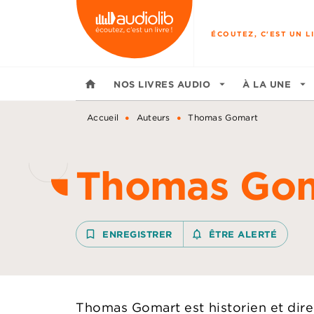
MENU
RECHERCHE
CONTENU
ÉCOUTEZ, C'EST UN LI
home
NOS LIVRES AUDIO
arrow_drop_down
À LA UNE
arrow_drop_down
•
•
Accueil
Auteurs
Thomas Gomart
Thomas Go
bookmark_border
ENREGISTRER
notifications_none_outline
ÊTRE ALERTÉ
Thomas Gomart est historien et direc