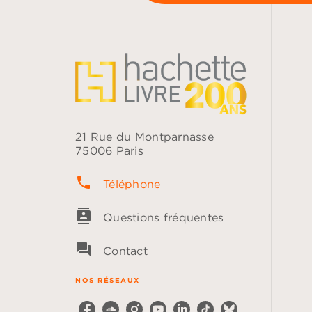
21 Rue du Montparnasse
75006 Paris
phone
Téléphone
contacts
Questions fréquentes
question_answer
Contact
NOS RÉSEAUX