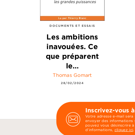
DOCUMENTS ET ESSAIS
Les ambitions
inavouées. Ce
que préparent
le…
Thomas Gomart
28/02/2024
Inscrivez-vous à
Votre adresse e-mail sera
envoyer des informations s
pouvez vous désinscrire à
d’informations,
cliquez ici
.