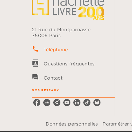
21 Rue du Montparnasse
75006 Paris
phone
Téléphone
contacts
Questions fréquentes
question_answer
Contact
NOS RÉSEAUX
Données personnelles
Paramétrer 