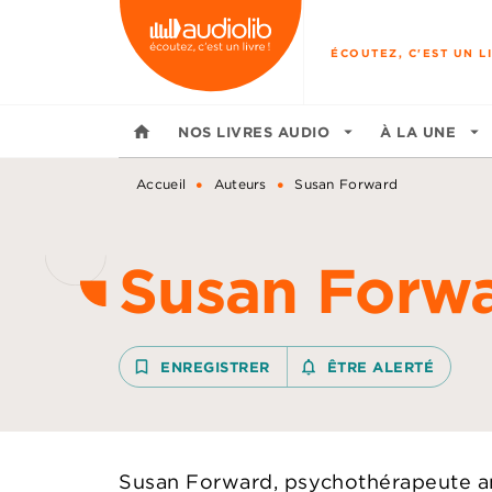
MENU
RECHERCHE
CONTENU
ÉCOUTEZ, C'EST UN LI
home
NOS LIVRES AUDIO
arrow_drop_down
À LA UNE
arrow_drop_down
•
•
Accueil
Auteurs
Susan Forward
Susan Forw
bookmark_border
ENREGISTRER
notifications_none_outline
ÊTRE ALERTÉ
Susan Forward, psychothérapeute am