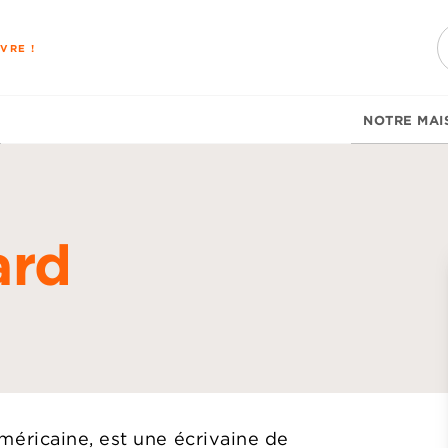
PIED DE PAGE
VRE !
NOTRE MAI
ard
d
éricaine, est une écrivaine de