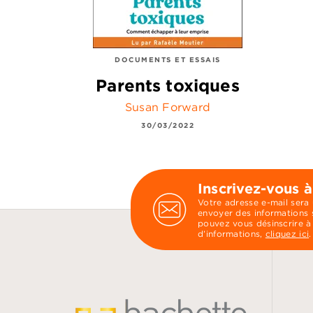
DOCUMENTS ET ESSAIS
Parents toxiques
Susan Forward
30/03/2022
Inscrivez-vous à
Votre adresse e-mail sera
envoyer des informations s
pouvez vous désinscrire à
d’informations,
cliquez ici
.