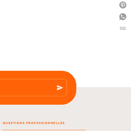
P
link
C
send
QUESTIONS PROFESSIONNELLES