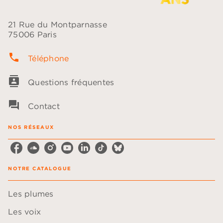
21 Rue du Montparnasse
75006 Paris
phone
Téléphone
contacts
Questions fréquentes
question_answer
Contact
NOS RÉSEAUX
NOTRE CATALOGUE
Les plumes
Les voix