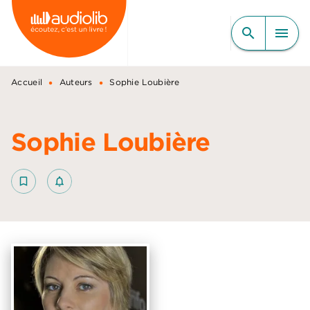
MENU
RECHERCHE
CONTENU
search
menu
PIED DE PAGE
•
•
Accueil
Auteurs
Sophie Loubière
Sophie Loubière
bookmark_border
notifications_none_outlined