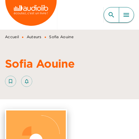
MENU
RECHERCHE
CONTENU
search
menu
PIED DE PAGE
•
•
Accueil
Auteurs
Sofia Aouine
Sofia Aouine
bookmark_border
notifications_none_outlined