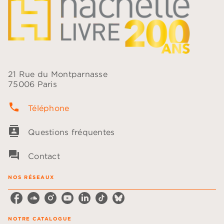
21 Rue du Montparnasse
75006 Paris
phone
Téléphone
contacts
Questions fréquentes
question_answer
Contact
NOS RÉSEAUX
NOTRE CATALOGUE