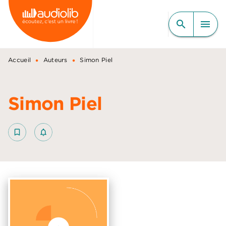
MENU
RECHERCHE
CONTENU
search
menu
PIED DE PAGE
•
•
Accueil
Auteurs
Simon Piel
Simon Piel
bookmark_border
notifications_none_outlined