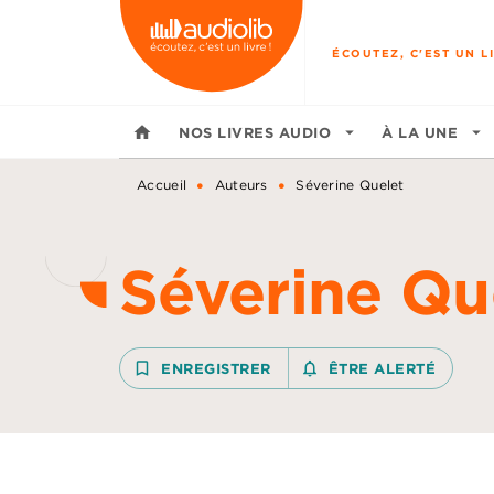
MENU
RECHERCHE
CONTENU
ÉCOUTEZ, C'EST UN LI
home
NOS LIVRES AUDIO
arrow_drop_down
À LA UNE
arrow_drop_down
•
•
Accueil
Auteurs
Séverine Quelet
Séverine Qu
bookmark_border
ENREGISTRER
notifications_none_outline
ÊTRE ALERTÉ