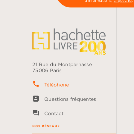
d’informations,
cliquez ici
.
21 Rue du Montparnasse
75006 Paris
phone
Téléphone
contacts
Questions fréquentes
question_answer
Contact
NOS RÉSEAUX