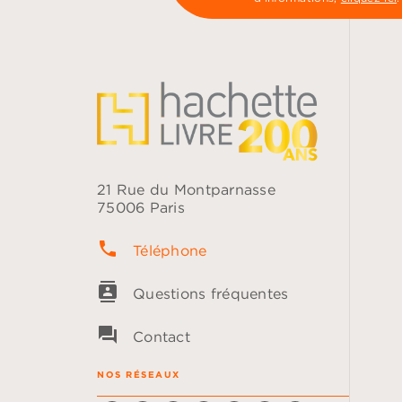
21 Rue du Montparnasse
75006 Paris
phone
Téléphone
contacts
Questions fréquentes
question_answer
Contact
NOS RÉSEAUX