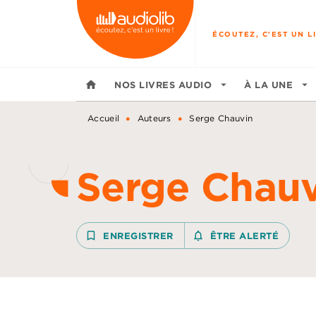
MENU
RECHERCHE
CONTENU
ÉCOUTEZ, C'EST UN LI
home
NOS LIVRES AUDIO
arrow_drop_down
À LA UNE
arrow_drop_down
•
•
Accueil
Auteurs
Serge Chauvin
Serge Chau
bookmark_border
ENREGISTRER
notifications_none_outline
ÊTRE ALERTÉ