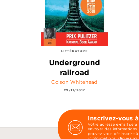
LITTÉRATURE
Underground
railroad
Colson Whitehead
29/11/2017
Inscrivez-vous à
Votre adresse e-mail sera
envoyer des informations s
pouvez vous désinscrire à
d’informations,
cliquez ici
.