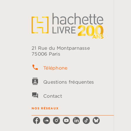
21 Rue du Montparnasse
75006 Paris
phone
Téléphone
contacts
Questions fréquentes
question_answer
Contact
NOS RÉSEAUX