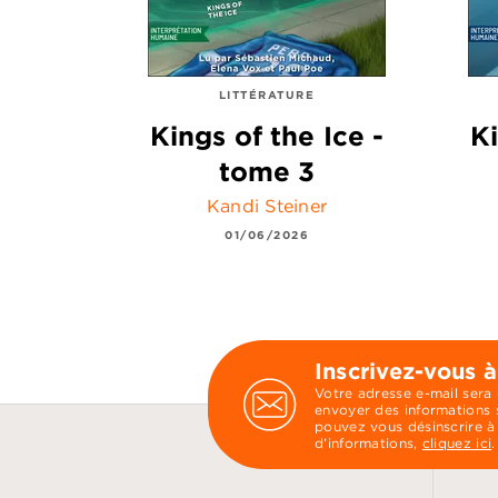
LITTÉRATURE
Kings of the Ice -
Ki
tome 3
Kandi Steiner
01/06/2026
Inscrivez-vous à
Votre adresse e-mail sera
envoyer des informations s
pouvez vous désinscrire à
d’informations,
cliquez ici
.