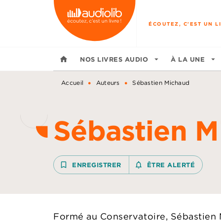
MENU
RECHERCHE
CONTENU
ÉCOUTEZ, C'EST UN LI
home
NOS LIVRES AUDIO
arrow_drop_down
À LA UNE
arrow_drop_down
•
•
Accueil
Auteurs
Sébastien Michaud
Sébastien M
bookmark_border
ENREGISTRER
notifications_none_outline
ÊTRE ALERTÉ
Formé au Conservatoire, Sébastien 