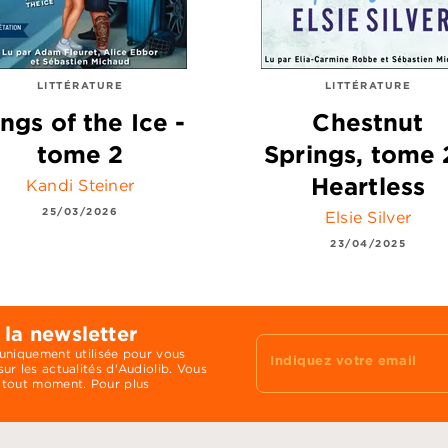
LITTÉRATURE
LITTÉRATURE
ngs of the Ice -
Chestnut
tome 2
Springs, tome 2
Heartless
Kandi Steiner
25/03/2026
Elsie Silver
23/04/2025
 la newsletter
 uniquement utilisée pour vous
Indiquez votre email
ur les actualités d'Audiolib. Vous
 tout moment. Pour plus