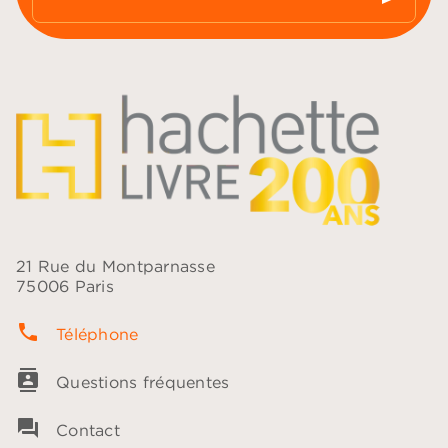
21 Rue du Montparnasse
75006 Paris
phone
Téléphone
contacts
Questions fréquentes
question_answer
Contact