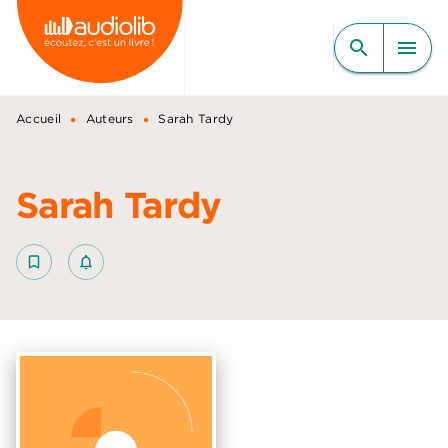
MENU
RECHERCHE
CONTENU
search
menu
PIED DE PAGE
•
•
Accueil
Auteurs
Sarah Tardy
Sarah Tardy
bookmark_border
notifications_none_outlined